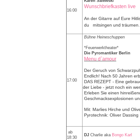
Karen Salewski
Wunschbriefkasten live
16:00
An der Gitarre auf Eure Hitl
du mitsingen und träumen
Bühne Heineschuppen
*Feuerwerktheater*
Die Pyromantiker Berlin
Menu d`amour
Der Geruch von Schwarzpulver
Endlich! Nach 50 Jahren erb
17:00
DAS REZEPT - Eine gebrauc
der Liebe -
jetzt noch ein we
Erleben Sie einen hinreiße
Geschmacksexplosionen und
Mit: Marlies Hirche und Oliv
Pyrotechnik: Oliver Dassing
ab
DJ
Charlie aka
Bongo Karl
18:30