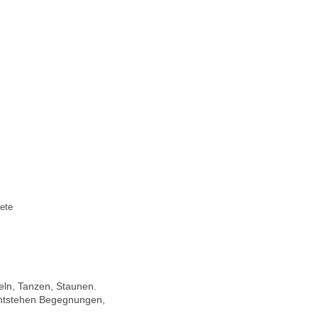
dete
eln, Tanzen, Staunen.
entstehen Begegnungen,