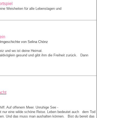
rtspiel
eine Weisheiten für alle Lebenslagen und
ein
lmgeschichte von Selina Chönz
eiz und wo ist deine Heimat.
Waldvöglein gesund und gibt ihm die Freiheit zurück. Dann
acht
iff. Auf offenem Meer. Unruhige See -
cht nur eine wilde schöne Reise. Leben bedeutet auch dem Tod
sen. Und das muss man aushalten können. Bist du bereit das