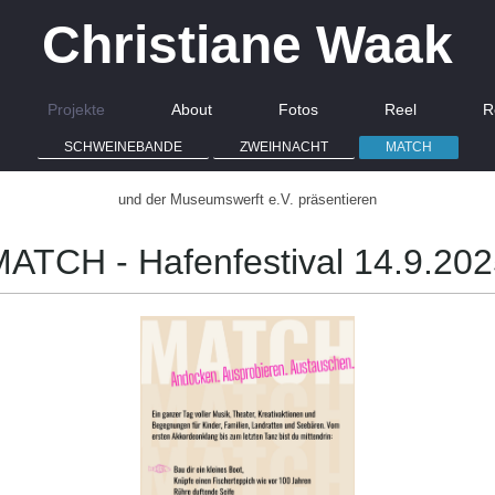
Christiane Waak
Projekte
About
Fotos
Reel
R
SCHWEINEBANDE
ZWEIHNACHT
MATCH
und der Museumswerft e.V. präsentieren
ATCH - Hafenfestival 14.9.20