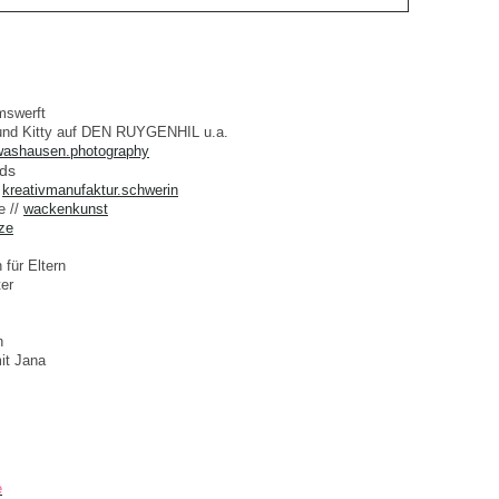
mswerft
 und Kitty auf DEN RUYGENHIL u.a.
washausen.photography
nds
/
kreativmanufaktur.schwerin
e //
wackenkunst
ze
 für Eltern
er
n
t Jana
e