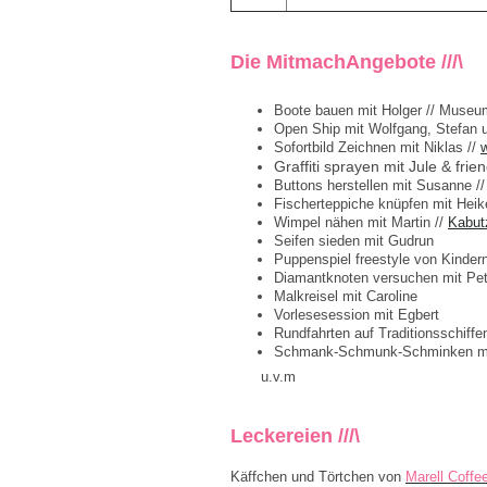
Die MitmachAngebote ///\
Boote bauen mit Holger // Museu
Open Ship mit Wolfgang, Stefan
Sofortbild Zeichnen mit Niklas //
Graffiti sprayen mit Jule & frie
Buttons herstellen mit Susanne /
Fischerteppiche knüpfen mit Heik
Wimpel nähen mit Martin //
Kabut
Seifen sieden mit Gudrun
Puppenspiel freestyle von Kindern
Diamantknoten versuchen mit Pet
Malkreisel mit Caroline
Vorlesesession mit Egbert
Rundfahrten auf Traditionsschiffe
Schmank-Schmunk-Schminken mi
u.v.m
Leckereien ///\
Käffchen und Törtchen von
Marell Coffe