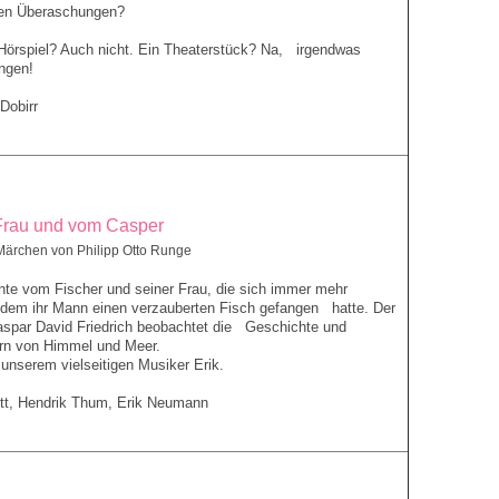
nen Überaschungen?
Hörspiel? Auch nicht. Ein Theaterstück? Na, irgendwas
ngen!
 Dobirr
Frau und vom Casper
ärchen von Philipp Otto Runge
hte vom Fischer und seiner Frau, die sich immer mehr
dem ihr Mann einen verzauberten Fisch gefangen hatte. Der
aspar David Friedrich beobachtet die Geschichte und
ern von Himmel und Meer.
 unserem vielseitigen Musiker Erik.
tt, Hendrik Thum, Erik Neumann