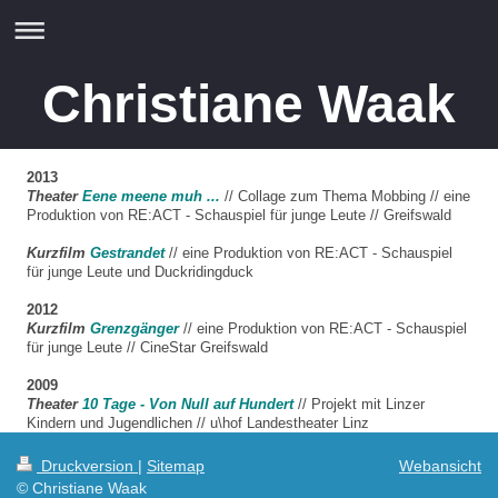
Christiane Waak
2013
Theater
Eene meene muh ...
// Collage zum Thema Mobbing // eine
Produktion von RE:ACT - Schauspiel für junge Leute // Greifswald
Kurzfilm
Gestrandet
// eine Produktion von RE:ACT - Schauspiel
für junge Leute und Duckridingduck
2012
Kurzfilm
Grenzgänger
// eine Produktion von RE:ACT - Schauspiel
für junge Leute // CineStar Greifswald
2009
Theater
10 Tage - Von Null auf Hundert
// Projekt mit Linzer
Kindern und Jugendlichen // u\hof Landestheater Linz
Druckversion
|
Sitemap
Webansicht
© Christiane Waak