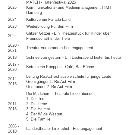
MATCH - Hafenfestival 2025
2025
Kommunikations- und Medienmanagement HfMT
Hamburg
2024
Kulturverein Fallada Land
2023
Weiterbildung Für den Film
Glitzer Glitzer - Ein Theaterstück für Kinder über
2022
Freundschaft in der Tiefe
2020 -
Theater Vorpommern Festengagement
2021
2019
Schnee von gestern - Ein Liederabend heiter bis heute
2017 -
Betreiberin Koeppen - Café, Bar Bühne
2020
Leitung Re:Act Schauspielschule für junge Leute
2012 -
Grenzgänger 1. Re:Act Film
2015
Gestrandet 2. Re:Act Film
Die Mädchen - Theatrale Liederabende
1. Der Tod
2011 -
2. Die Liebe
2018
3. Die Heimat
4. Der Wilde Westen
5. Die Familie
2008 -
Landestheater Linz u\hof: Festengagement
2010