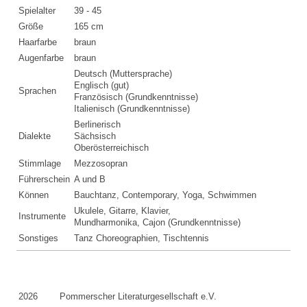
Spielalter
39 - 45
Größe
165 cm
Haarfarbe
braun
Augenfarbe
braun
Deutsch (Muttersprache)
Englisch (gut)
Sprachen
Französisch (Grundkenntnisse)
Italienisch (Grundkenntnisse)
Berlinerisch
Dialekte
Sächsisch
Oberösterreichisch
Stimmlage
Mezzosopran
Führerschein
A und B
Können
Bauchtanz, Contemporary, Yoga, Schwimmen
Ukulele, Gitarre, Klavier,
Instrumente
Mundharmonika, Cajon (Grundkenntnisse)
Sonstiges
Tanz Choreographien, Tischtennis
2026
Pommerscher Literaturgesellschaft e.V.